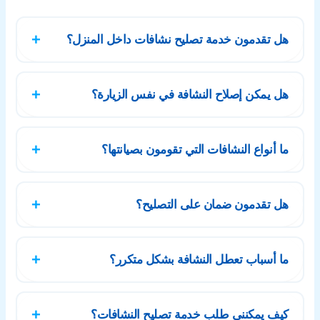
هل تقدمون خدمة تصليح نشافات داخل المنزل؟
نعم، نوفر خدمة منزلية بالكامل، حيث يقوم الفني بالفحص
هل يمكن إصلاح النشافة في نفس الزيارة؟
والإصلاح داخل منزلك دون الحاجة لنقل النشافة، مما يوفر
عليك الوقت والجهد.
في معظم الحالات نعم، حيث يأتي الفني مجهزًا بالأدوات
ما أنواع النشافات التي تقومون بصيانتها؟
وقطع الغيار الأساسية، مما يسمح بإتمام عملية الإصلاح في
نفس الزيارة.
نقوم بصيانة جميع الأنواع مثل LG وSamsung وWhirlpool
هل تقدمون ضمان على التصليح؟
وBosch وغيرها من الماركات العالمية، ضمن خدمة تصليح
النشافات حولي.
نعم، يتم تقديم ضمان على أعمال الصيانة وقطع الغيار
ما أسباب تعطل النشافة بشكل متكرر؟
المستخدمة حسب نوع الإصلاح، لضمان راحة ورضا العميل.
من أبرز الأسباب: ضعف الصيانة الدورية، تلف في عناصر
كيف يمكنني طلب خدمة تصليح النشافات؟