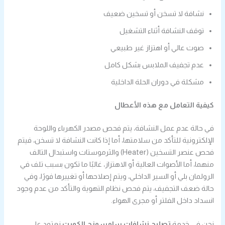
نشافة لا تسخن أو تسخين ضعيف
توقف النشافة أثناء التشغيل
صوت عالي أو اهتزاز غير طبيعي
عدم تجفيف الملابس بشكل كامل
مشكلة في دوران الحلة الداخلية
كيفية التعامل مع هذه الأعطال
في حالة عدم عمل النشافة، يتم فحص مصدر الكهرباء واللوحة
الإلكترونية للتأكد من سلامتها، أما إذا كانت النشافة لا تسخن، فيتم
فحص عنصر التسخين (Heater) والثرموستات واستبدال التالف
منهما، أما الأصوات العالية أو الاهتزاز، غالبًا ما تكون بسبب تلف في
الرولمان بلي أو السير الداخلي، ويتم إصلاحها أو تغييرها فورًا، وفي
حالة ضعف التجفيف، يتم فحص نظام التهوية والتأكد من عدم وجود
انسداد داخل الفلتر أو مجرى الهواء.
نحن في خدمة
تصليح نشافات سامسونج الكويت
نعتمد على