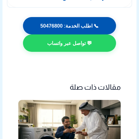
التسخين، مشاكل في السير أو الرولمان بلي، أو أعطال
كهربائية داخلية تحتاج إلى فحص دقيق.
يمكنك التواصل مباشرة عبر الهاتف على 50476800 وسيتم
📞 اطلب الخدمة: 50476800
إرسال فني متخصص إليك في أسرع وقت داخل حولي.
💬 تواصل عبر واتساب
مقالات ذات صلة