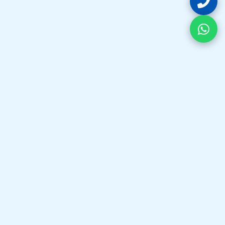
فيكس واش هي وجهتك الأولى في الكويت لكل ما يخص تصليح
غسالات و تصليح نشافات. نقدم خدمات احترافية بقطع غيار أصلية
لضمان كفاءة أجهزتك دائماً.
خدماتنا