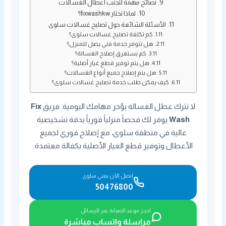
نصائح مهمة لتجنب أعطال الغسالات
لماذا تختار fixwashkw؟
الأسئلة الشائعة حول تصليح غسالات سلوى
كم تكلفة تصليح غسالات سلوى؟
هل تتوفر خدمة فني يصل للمنزل؟
كم يستغرق إصلاح الغسالة؟
هل يتم توفير قطع غيار أصلية؟
هل يتم إصلاح جميع أنواع الغسالات؟
كيف يمكن طلب خدمة تصليح غسالات سلوى؟
لا تترك عطل الغسالة يؤخر مهامك اليومية. فريق
Fix
Wash
يوفر لك فحصاً منزلياً فورياً بدقة تشخيصية
عالية في منطقة سلوى، مع إصلاح فوري لجميع
الأعطال وتوفير قطع الغيار الأصلية بكفالة معتمدة.
اتصل الآن بفني سلوى
50476800
احجز موعد الصيانة عبر الرسائل
مراسلة واتساب مباشرة