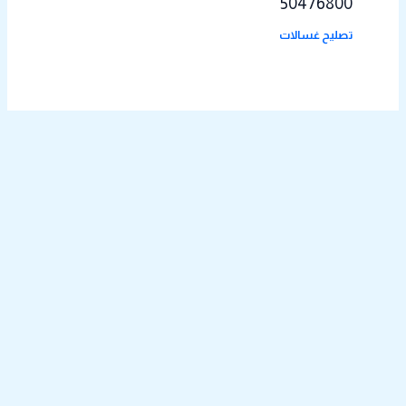
50476800
تصليح غسالات