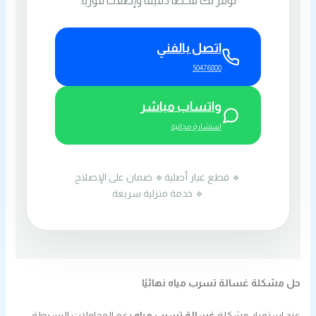
اتصل بالفني
50476800
واتساب مباشر
استشارة مجانية
🔹 قطع غيار أصلية
🔹 ضمان على الإصلاح
🔹 خدمة منزلية سريعة
حل مشكلة غسالة تسرب مياه نهائيًا
عند استمرار مشكلة
غسالة تسرب مياه
رغم المحاولات البسيطة،