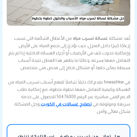
تُعد مشكلة
غسالة تسرب مياه
من الأعطال الشائعة التي تسبب
إزعاجًا كبيرًا داخل المنزل، حيث تؤدي إلى تجمع المياه على الأرض
وإمكانية حدوث تلف في الأرضيات أو أجزاء الغسالة الداخلية إذا لم يتم
التعامل معها بسرعة، وغالبًا ما يظهر هذا العطل نتيجة أسباب
بسيطة يمكن حلها، أو مشاكل تحتاج إلى فحص فني متخصص.
في fixwashkw نقدم لك دليلًا شاملًا لفهم أسباب تسريب المياه من
الغسالة وكيفية التعامل معها خطوة بخطوة، مع إمكانية طلب
الدعم الفني مباشرة عبر الرقم 50476800 للحصول على خدمة
سريعة وموثوقة في
تصليح غسالات في الكويت
وحل المشكلة
بشكل نهائي وآمن.
هل تعاني من تسريب مياه في غسالتك؟ لا تنتظر