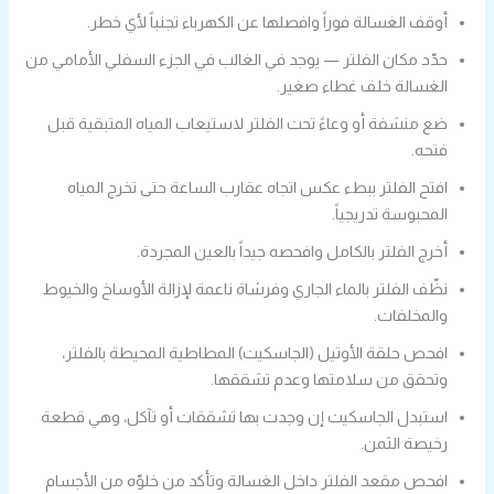
أوقف الغسالة فوراً وافصلها عن الكهرباء تجنباً لأي خطر.
حدّد مكان الفلتر — يوجد في الغالب في الجزء السفلي الأمامي من
الغسالة خلف غطاء صغير.
ضع منشفة أو وعاءً تحت الفلتر لاستيعاب المياه المتبقية قبل
فتحه.
افتح الفلتر ببطء عكس اتجاه عقارب الساعة حتى تخرج المياه
المحبوسة تدريجياً.
أخرج الفلتر بالكامل وافحصه جيداً بالعين المجردة.
نظّف الفلتر بالماء الجاري وفرشاة ناعمة لإزالة الأوساخ والخيوط
والمخلفات.
افحص حلقة الأوتيل (الجاسكيت) المطاطية المحيطة بالفلتر،
وتحقق من سلامتها وعدم تشققها.
استبدل الجاسكيت إن وجدت بها تشققات أو تآكل، وهي قطعة
رخيصة الثمن.
افحص مقعد الفلتر داخل الغسالة وتأكد من خلوّه من الأجسام