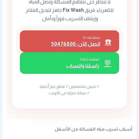
لا تنتظر حتى تتفاقم المشكلة وتصل المياه
للكهرباء. فريق
Fix Wash
جاهز لتبديل الفلاتر
وإيقاف التسريب فوراً وبأمان.
خدمة فورية
☎️
اتصل الآن: 50476800
استشارة فنية
💬
راسلنا واتساب
✓ فنيين متخصصين
✓ قطع غيار أصلية
✓ صيانة منزلية في الكويت
أسباب تسرب مياه الغسالة من الأسفل