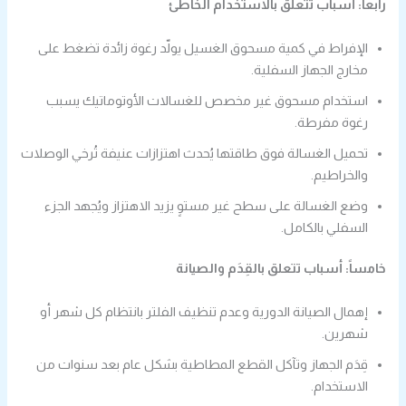
رابعاً: أسباب تتعلق بالاستخدام الخاطئ
الإفراط في كمية مسحوق الغسيل يولّد رغوة زائدة تضغط على
مخارج الجهاز السفلية.
استخدام مسحوق غير مخصص للغسالات الأوتوماتيك يسبب
رغوة مفرطة.
تحميل الغسالة فوق طاقتها يُحدث اهتزازات عنيفة تُرخي الوصلات
والخراطيم.
وضع الغسالة على سطح غير مستوٍ يزيد الاهتزاز ويُجهد الجزء
السفلي بالكامل.
خامساً: أسباب تتعلق بالقِدَم والصيانة
إهمال الصيانة الدورية وعدم تنظيف الفلتر بانتظام كل شهر أو
شهرين.
قِدَم الجهاز وتآكل القطع المطاطية بشكل عام بعد سنوات من
الاستخدام.