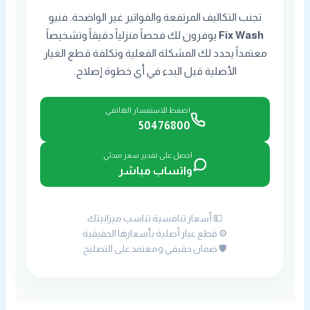
تجنب التكاليف المرتفعة والفواتير غير الواضحة. فنيو
Fix Wash
يوفرون لك فحصاً منزلياً دقيقاً وتشخيصاً
معتمداً يحدد لك المشكلة الفعلية وتكلفة قطع الغيار
الأصلية قبل البدء في أي خطوة إصلاح.
اضغط للاستفسار الهاتفي
50476800
احصل على تقدير سعر مبدئي
واتساب مباشر
💵 أسعار تنافسية تناسب ميزانيتك
⚙️ قطع غيار أصلية بأسعارها الحقيقية
🛡️ ضمان حقيقي ومعتمد على التصليح