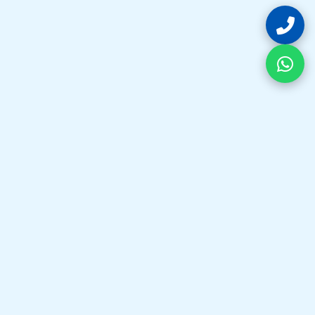
فيكس واش هي وجهتك الأولى في الكويت لكل ما يخص تصليح
غسالات و تصليح نشافات. نقدم خدمات احترافية بقطع غيار أصلية
لضمان كفاءة أجهزتك دائماً.
خدماتنا