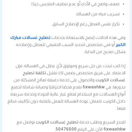
ضعف واضح في الأداء أو عدم تنظيف الملابس جيدًا.
تسريب مياه من الغسالة.
تكرار نفس العطل رغم الإصلاح السابق.
وفي هذه الحالات يُنصح بالاستعانة بخدمات
تصليح غسالات مبارك
الكبير
أو فني متخصص لتحديد السبب الحقيقي للعطل وإصلاحه
بشكل صحيح من البداية.
إذا كنت تبحث عن حل سريع وموثوق لأي عطل في الغسالة، فإن
الاعتماد على فريق متخصص يضمن لك تقليل
تكلفة تصليح
غسالات الكويت
والحصول على خدمة دقيقة تعالج المشكلة من
جذورها. في
fixwashkw
نقدم فحصًا احترافيًا وصيانة شاملة لجميع
أنواع الغسالات مع استخدام قطع غيار عالية الجودة وخدمة سريعة
داخل الكويت، لضمان عودة الغسالة للعمل بكفاءة دون تكاليف مبالغ
فيها.
للحجز السريع وطلب خدمة
تصليح غسالات الكويت
تواصل مع
fixwashkw
الآن على الرقم
50476800
.