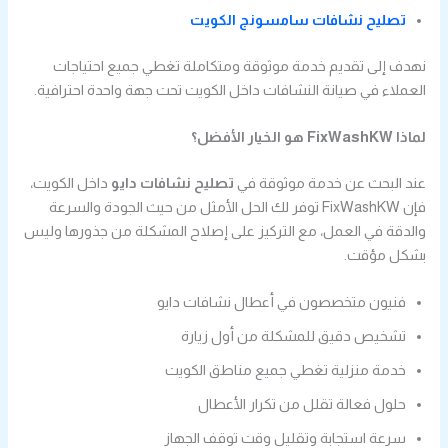
تصليح نشافات سامسونج الكويت
نهدف إلى تقديم خدمة موثوقة ومتكاملة تغطي جميع احتياجات
العملاء في صيانة النشافات داخل الكويت تحت جهة واحدة احترافية.
لماذا FixWashKW هو الخيار الأفضل؟
عند البحث عن خدمة موثوقة في
تصليح نشافات دايو
داخل الكويت،
فإن FixWashKW توفر لك الحل الأمثل من حيث الجودة والسرعة
والدقة في العمل، مع التركيز على إصلاح المشكلة من جذورها وليس
بشكل مؤقت.
فنيون متخصصون في أعطال نشافات دايو
تشخيص دقيق للمشكلة من أول زيارة
خدمة منزلية تغطي جميع مناطق الكويت
حلول فعالة تقلل من تكرار الأعطال
سرعة استجابة وتقليل وقت توقف الجهاز