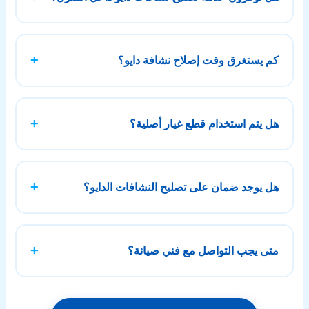
تلف في عنصر التسخين أو الحساسات، هذه المشكلة تحتاج إلى
فحص دقيق من فني متخصص في تصليح النشافات الدايو لتحديد
نعم، نوفر خدمة تصليح النشافات الدايو داخل المنزل في جميع
السبب وإصلاحه بشكل صحيح.
مناطق الكويت دون الحاجة لنقل الجهاز، يقوم الفني بزيارة
كم يستغرق وقت إصلاح نشافة دايو؟
الموقع، تشخيص العطل، وإجراء الإصلاح مباشرة إن أمكن، مما
يوفر الوقت والجهد ويضمن راحة العميل مع خدمة سريعة وفعالة.
مدة الإصلاح تعتمد على نوع العطل، فالأعطال البسيطة يمكن حلها
خلال نفس الزيارة، بينما الأعطال المعقدة فقد تحتاج وقتًا أطول
هل يتم استخدام قطع غيار أصلية؟
لتوفير قطع الغيار أو إجراء فحص أعمق. الهدف هو إنجاز تصليح
النشافات الدايو بسرعة مع ضمان جودة الإصلاح.
نستخدم قطع غيار مناسبة وعالية الجودة تتوافق مع مواصفات
نشافات دايو لضمان أفضل أداء بعد الإصلاح، يتم اختيار القطع
هل يوجد ضمان على تصليح النشافات الدايو؟
بعناية حسب نوع العطل، مع الحرص على تحقيق أعلى كفاءة
تشغيل وتقليل احتمالية تكرار المشكلة مرة أخرى بعد الصيانة.
نعم، يتم تقديم ضمان على أعمال تصليح النشافات الدايو حسب
نوع الخدمة وقطع الغيار المستخدمة، هذا الضمان يمنح العميل ثقة
متى يجب التواصل مع فني صيانة؟
إضافية في جودة الإصلاح ويؤكد التزامنا بتقديم خدمة موثوقة تدوم
لفترة طويلة دون مشاكل متكررة.
يُنصح بالتواصل مع فني صيانة فورًا عند ملاحظة توقف النشافة،
ضعف في التجفيف، صدور أصوات غير طبيعية، أو ظهور أعطال