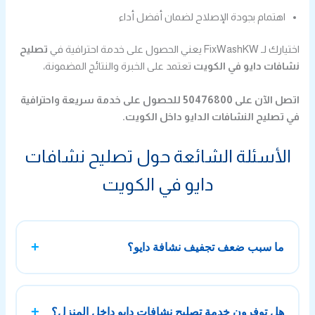
اهتمام بجودة الإصلاح لضمان أفضل أداء
اختيارك لـ FixWashKW يعني الحصول على خدمة احترافية في
تصليح
نشافات دايو في الكويت
تعتمد على الخبرة والنتائج المضمونة،
اتصل الآن على 50476800 للحصول على خدمة سريعة واحترافية
في تصليح النشافات الدايو داخل الكويت.
الأسئلة الشائعة حول تصليح نشافات
دايو في الكويت
ما سبب ضعف تجفيف نشافة دايو؟
ضعف التجفيف في نشافة دايو يحدث غالبًا بسبب انسداد فلتر
الوبر أو ضعف تدفق الهواء داخل الجهاز، وقد يكون السبب أيضًا
هل توفرون خدمة تصليح نشافات دايو داخل المنزل؟