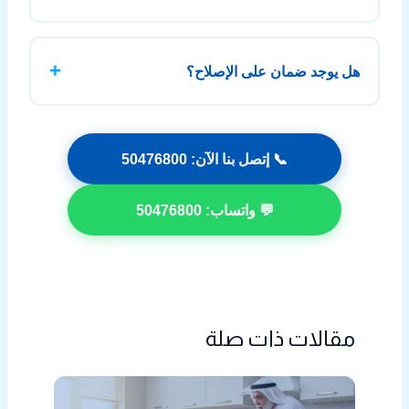
تختلف التكلفة حسب نوع العطل وقطع الغيار المطلوبة، ويتم
تحديد السعر بعد الفحص مباشرة وبشكل واضح.
هل يوجد ضمان على الإصلاح؟
نعم، يتم تقديم ضمان على الخدمة وقطع الغيار لضمان راحة
ورضا العميل بعد الإصلاح.
📞 إتصل بنا الآن: 50476800
💬 واتساب: 50476800
مقالات ذات صلة