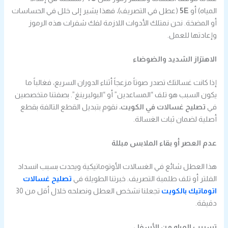
المياه) أو
5E
(عطل في التصريف)، فهذا يشير إلى خلل في الحساسات
أو المضخة. نحن نمتلك الأدوات اللازمة لفك شفرات هذه الرموز
وإعادتها للعمل.
الاهتزاز الشديد والضوضاء
إذا كانت غسالتك تصدر صوتاً مزعجاً أثناء الدوران السريع، فغالباً ما
يكون السبب هو تلف “المساعدين” أو “البولبرينغ”. بصفتنا متخصصين
في
تصليح غسالات في الكويت
، نقوم بتبديل القطع التالفة بقطع
أصلية لضمان ثبات الغسالة.
عدم العصر أو بقاء الملابس مبللة
هذا العطل شائع في الغسالات الأوتوماتيكية ويحدث بسبب انسداد
الفلتر أو تلف طلمبة التصريف. خبرتنا الطويلة في
تصليح غسالات
اتوماتيك بالكويت
تجعلنا نشخص العطل ونصلحه خلال أقل من 30
دقيقة.
تسريب المياه من الأسفل